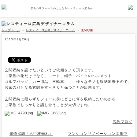
広島のリフォームのことならレスティーロ広島へ
トップページ
＞
レスティーロ広島デザイナーコラム
＞
玄関収納
2013年1月26日
玄関収納
玄関収納を設けたいというご依頼をよく頂きます。
ご家族の靴だけでなく、コート、帽子、バイクのヘルメット、
ゴルフバッグ、カー用品、三輪車、、、様々なモノを収納出来るので、
お家の顔となる玄関をすっきりと保つことが出来ます。
玄関収納に限らずリフォーム前にどこに何を収納したいのかを
ご家族でしっかりと話し合うことが大切ですね。
広島ブログ
建物探訪「六甲枝垂れ」
マンションリノベーション工事中