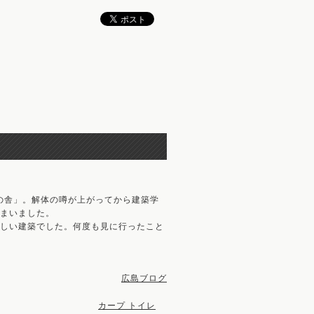
庁の舎」。解体の噂が上がってから建築学
まいました。
しい建築でした。何度も見に行ったこと
広島ブログ
カープ トイレ