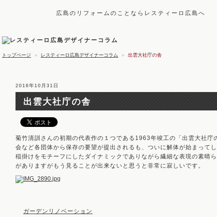
広島のリフォームのことならレスティーロ広島へ
トップページ
＞
レスティーロ広島デザイナーコラム
＞
出雲大社庁の舎
2016年10月31日
出雲大社庁の舎
菊竹清訓さんの初期の代表作の１つである1963年竣工の「出雲大社
会など各団体から保存の要望が提出されるも、ついに解体が始まってし
稲掛けをモチーフにしたダイナミックでありながら繊細な表現の素晴ら
がありますがもう見ることが出来ないと思うと非常に寂しいです。
ガーデンリノベーション