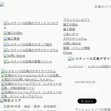
広島のリ
ブランドコンセプト
施工の流れ
施工事例
ごあいさつ
デザイナーコラム
お問い合わせ
新着・イベント情報
Close
トップページ
＞
レスティーロ広島デ
2014年7月21日
家具設置
広島市(中区・南区・西区・安佐南区・
マンションリノベの現場