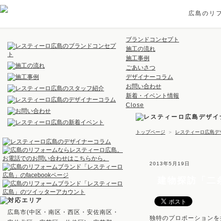
広島のリ
ブランドコンセプト
施工の流れ
施工事例
ごあいさつ
デザイナーコラム
お問い合わせ
新着・イベント情報
Close
トップページ
＞
レスティーロ広島デ
2013年5月19日
建物探訪「二
広島市(中区・南区・西区・安佐南区・
独特のプロポーションを