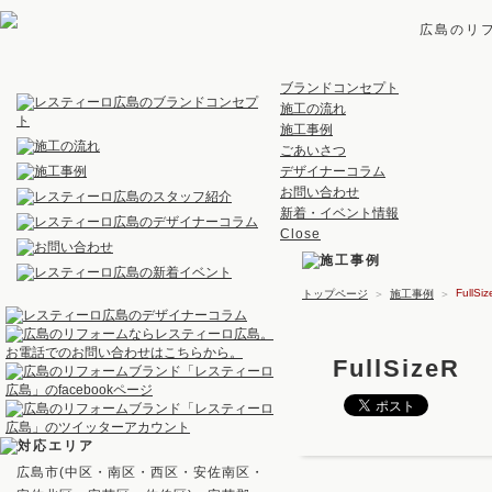
広島のリ
ブランドコンセプト
施工の流れ
施工事例
ごあいさつ
デザイナーコラム
お問い合わせ
新着・イベント情報
Close
FullSi
トップページ
＞
施工事例
＞
FullSizeR
広島市(中区・南区・西区・安佐南区・